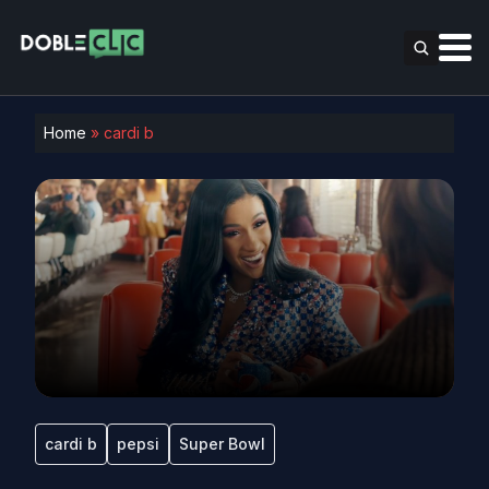
Home
»
cardi b
cardi b
pepsi
Super Bowl