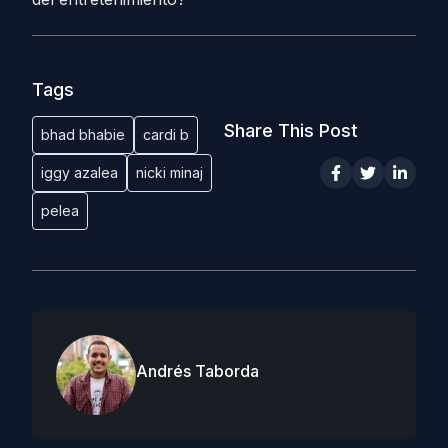
Tags
Share This Post
bhad bhabie
cardi b
iggy azalea
nicki minaj
pelea
Andrés Taborda