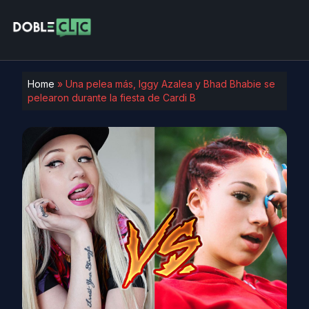
Home
»
Una pelea más, Iggy Azalea y Bhad Bhabie se
pelearon durante la fiesta de Cardi B