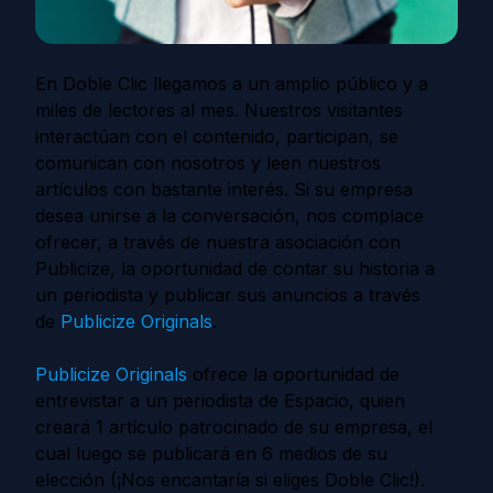
En Doble Clic llegamos a un amplio público y a
miles de lectores al mes. Nuestros visitantes
interactúan con el contenido, participan, se
comunican con nosotros y leen nuestros
artículos con bastante interés. Si su empresa
desea unirse a la conversación, nos complace
ofrecer, a través de nuestra asociación con
Publicize, la oportunidad de contar su historia a
un periodista y publicar sus anuncios a través
de
Publicize Originals
.
Publicize Originals
ofrece la oportunidad de
entrevistar a un periodista de Espacio, quien
creará 1 artículo patrocinado de su empresa, el
cual luego se publicará en 6 medios de su
elección (¡Nos encantaría si eliges Doble Clic!).