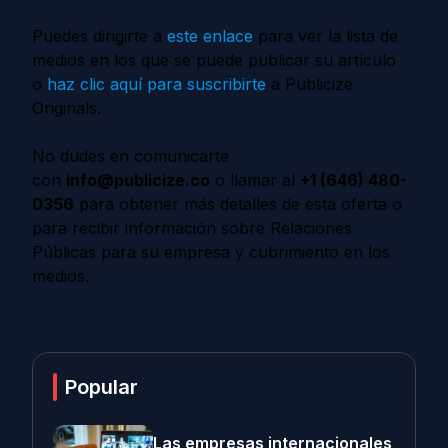
Puedes dirigirte a
este enlace
para ver la lista de
medios en los que se puede publicar su artículo
o
haz clic aquí para suscribirte
a Publicize
Originals.
No dudes en comunicarte
con
info@publicize.co
o llamar al
+1 (646) 480-
0356
para obtener más detalles de esta oferta o
para recibir información sobre Relaciones
Públicas para su empresa y cubrimiento en los
medios.
Popular
Las empresas internacionales