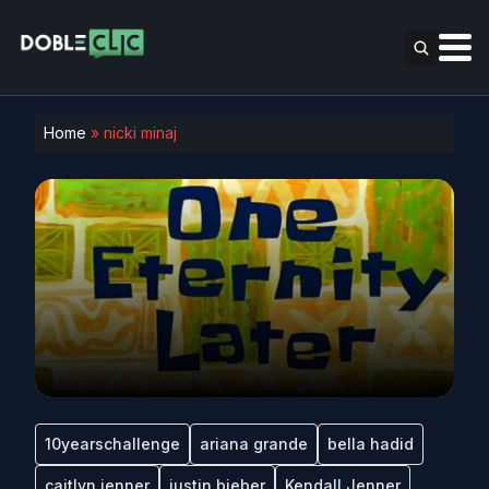
Home
»
nicki minaj
10yearschallenge
ariana grande
bella hadid
caitlyn jenner
justin bieber
Kendall Jenner