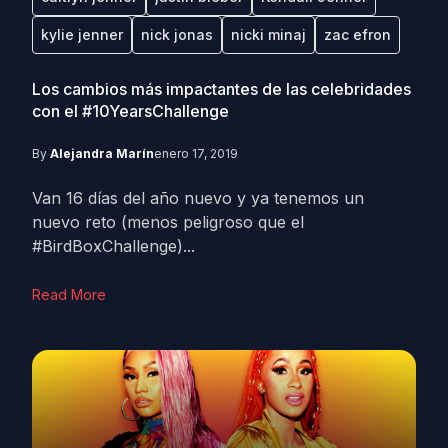
kylie jenner
nick jonas
nicki minaj
zac efron
Los cambios más impactantes de las celebridades
con el #10YearsChallenge
By
Alejandra Marín
enero 17, 2019
Van 16 días del año nuevo y ya tenemos un
nuevo reto (menos peligroso que el
#BirdBoxChallenge)...
Read More