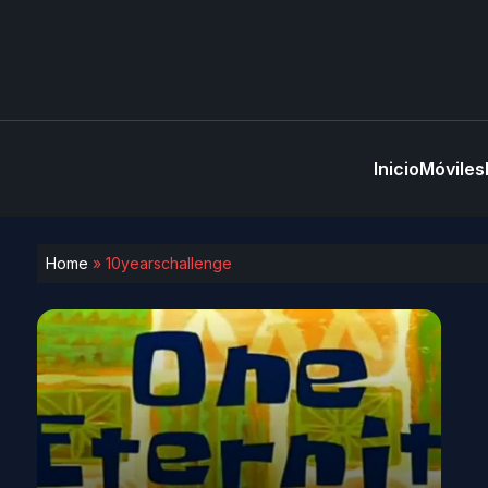
Inicio
Móviles
Home
»
10yearschallenge