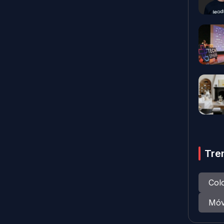
Tre
Col
Móv