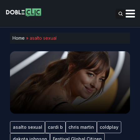
Home
»
asalto sexual
asalto sexual
cardi b
chris martin
coldplay
dakota johnson
Festival Global Citizen