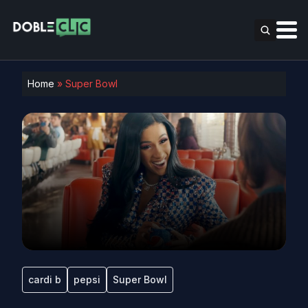
Home
»
Super Bowl
cardi b
pepsi
Super Bowl