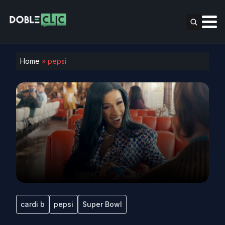
Home
»
pepsi
cardi b
pepsi
Super Bowl