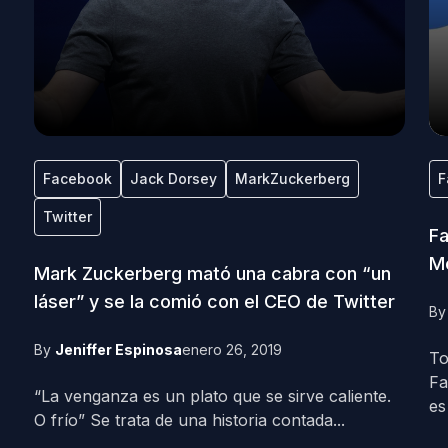
Facebook
Jack Dorsey
MarkZuckerberg
F
Twitter
Fa
M
Mark Zuckerberg mató una cabra con “un
láser” y se la comió con el CEO de Twitter
B
By
Jeniffer Espinosa
enero 26, 2019
To
Fa
“La venganza es un plato que se sirve caliente.
es
O frío” Se trata de una historia contada...