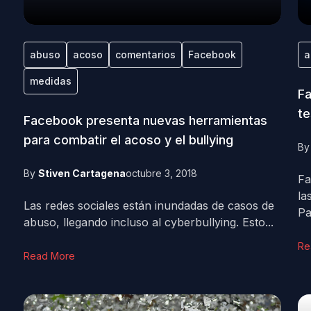
abuso
acoso
comentarios
Facebook
a
medidas
Fa
te
Facebook presenta nuevas herramientas
para combatir el acoso y el bullying
B
By
Stiven Cartagena
octubre 3, 2018
Fa
la
Las redes sociales están inundadas de casos de
Pa
abuso, llegando incluso al cyberbullying. Esto...
Re
Read More