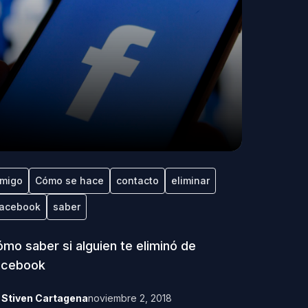
migo
Cómo se hace
contacto
eliminar
acebook
saber
mo saber si alguien te eliminó de
acebook
y
Stiven Cartagena
noviembre 2, 2018