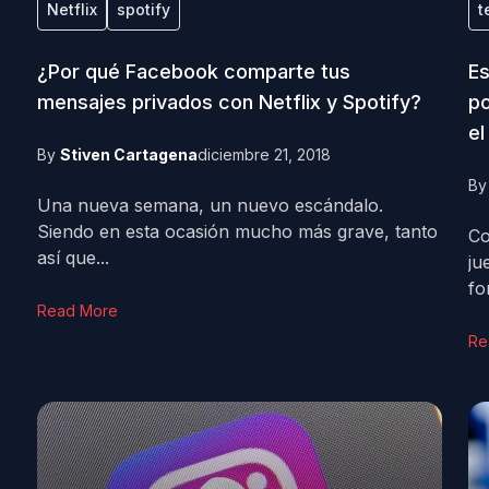
Netflix
spotify
t
¿Por qué Facebook comparte tus
Es
mensajes privados con Netflix y Spotify?
po
el
By
Stiven Cartagena
diciembre 21, 2018
B
Una nueva semana, un nuevo escándalo.
Siendo en esta ocasión mucho más grave, tanto
Co
así que...
ju
fo
Read More
Re