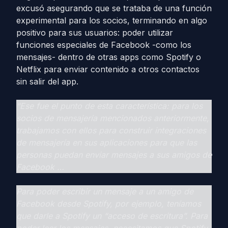
excusó asegurando que se trataba de una función
experimental para los socios, terminando en algo
positivo para sus usuarios: poder utilizar
funciones especiales de Facebook -como los
mensajes- dentro de otras apps como Spotify o
Netflix para enviar contenido a otros contactos
sin salir del app.
“Ese fue el punto de esta característica: para los
socios de mensajería mencionados anteriormente,
trabajamos con ellos para construir integraciones
de mensajería en sus aplicaciones para que las
personas puedan enviar mensajes a sus amigos de
Facebook …
Para poder escribir un mensaje a un amigo de
Facebook desde Spotify, por ejemplo, teníamos
que darle a Spotify un “acceso de escritura”. Para