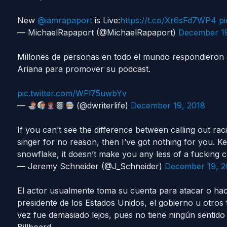
New
@iamrapaport
is Live:
https://t.co/Xr6sFd7WP4
p
— MichaelRapaport (@MichaelRapaport)
December 19
Millones de personas en todo el mundo respondieron a
Ariana para promover su podcast.
pic.twitter.com/WFl75uwbYv
—
(@dwriterlife)
December 19, 2018
If you can’t see the difference between calling out r
singer for no reason, then I’ve got nothing for you. 
snowflake, it doesn’t make you any less of a fucking c
— Jeremy Schneider (@J_Schneider)
December 19, 2
El actor usualmente toma su cuenta para atacar o hac
presidente de los Estados Unidos, el gobierno u otros 
vez fue demasiado lejos, pues no tiene ningún sentido 