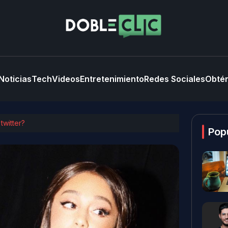
Noticias
Tech
Videos
Entretenimiento
Redes Sociales
Obtén
twitter?
Pop