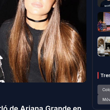
Tre
Col
Móv
rló de Ariana Grande en