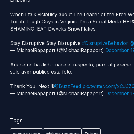
Billboard.
When I talk vicioulsy about The Leader of the Free Wo
Torch Tough Guys in Virginia, I'm a Social Media HERO
SHAMING. EAT Dwycks SnowFlakes.
Stay Disruptive Stay Disruptive
#DisruptiveBehavior
@
— MichaelRapaport (@MichaelRapaport)
December 19
Ariana no ha dicho nada al respecto, pero al parecer, 
solo ayer publicó esta foto:
Thank You, Next !!!
@BuzzFeed
pic.twitter.com/xCJ3
— MichaelRapaport (@MichaelRapaport)
December 19
Tags
ariana grande
michael rapaport
Twitter