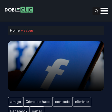
Home
»
saber
amigo
Cómo se hace
contacto
eliminar
Facebook
saber