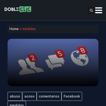
Home
»
medidas
abuso
acoso
comentarios
Facebook
medidas