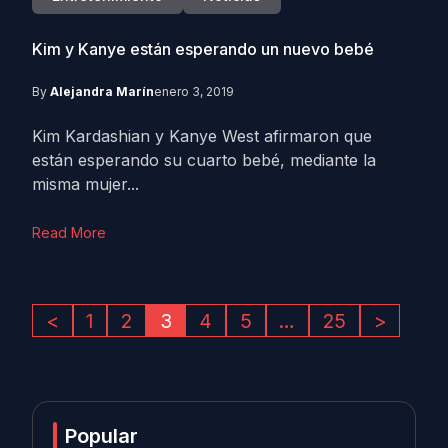
Kim y Kanye están esperando un nuevo bebé
By
Alejandra Marín
enero 3, 2019
Kim Kardashian y Kanye West afirmaron que
están esperando su cuarto bebé, mediante la
misma mujer...
Read More
<
1
2
3
4
5
…
25
>
Popular