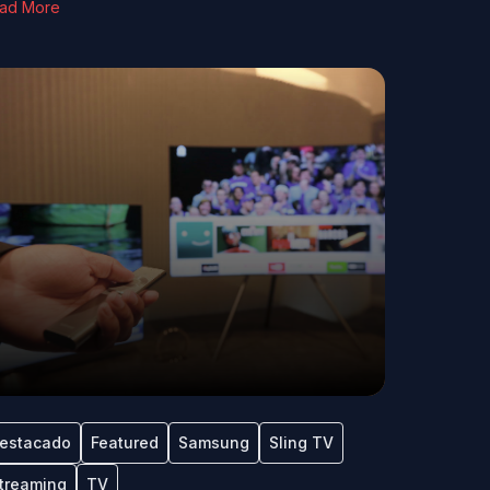
ad More
estacado
Featured
Samsung
Sling TV
treaming
TV