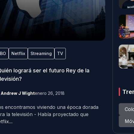
BO
Netflix
Streaming
TV
uién logrará ser el futuro Rey de la
levisión?
Tre
y
Andrew J Wight
enero 26, 2018
s encontramos viviendo una época dorada
Col
ra la televisión - Había proyectado que
Móv
flix...