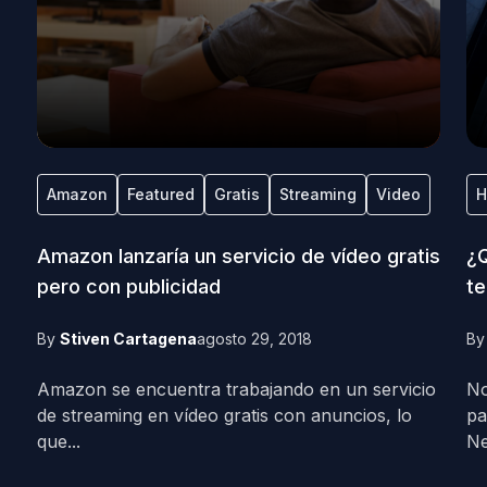
Amazon
Featured
Gratis
Streaming
Video
H
Amazon lanzaría un servicio de vídeo gratis
¿Q
pero con publicidad
te
By
Stiven Cartagena
agosto 29, 2018
B
Amazon se encuentra trabajando en un servicio
No
de streaming en vídeo gratis con anuncios, lo
pa
que...
Net