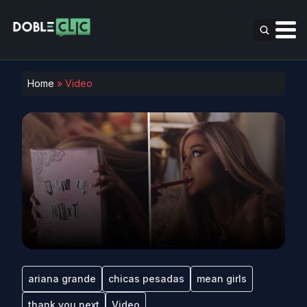
Home
»
Video
ariana grande
chicas pesadas
mean girls
thank you next
Video