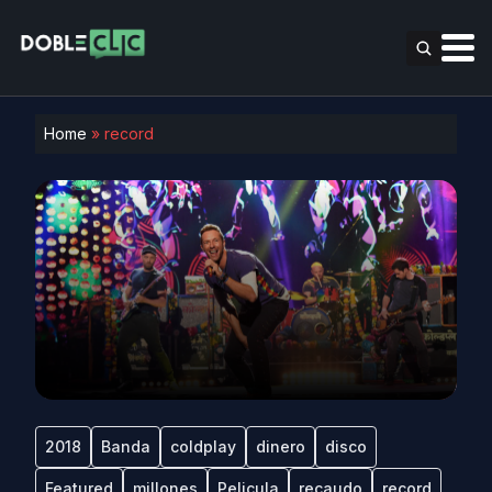
Home
»
record
2018
Banda
coldplay
dinero
disco
Featured
millones
Pelicula
recaudo
record