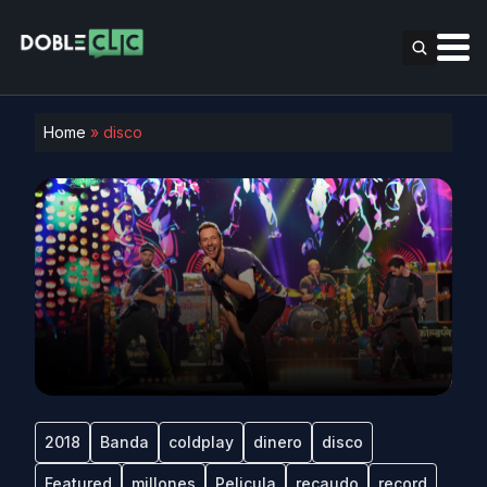
Home
»
disco
2018
Banda
coldplay
dinero
disco
Featured
millones
Pelicula
recaudo
record