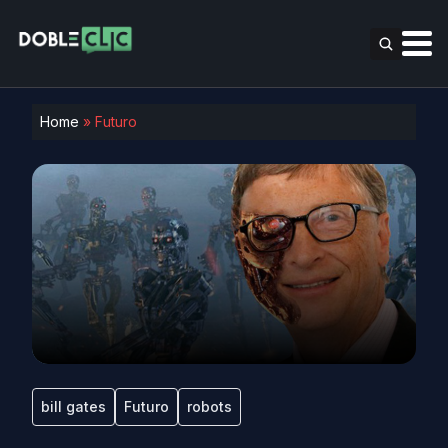
Home
»
Futuro
bill gates
Futuro
robots