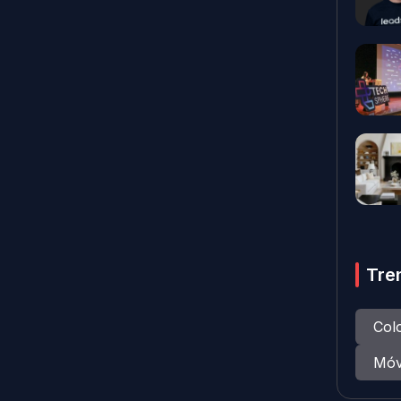
Tre
Col
Móv