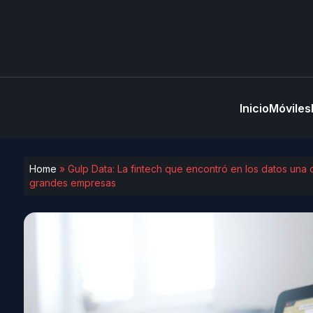
Inicio
Móviles
Home
»
Gulp Data: La fintech que encontró en los datos un
grandes empresas