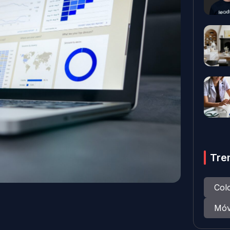
Tre
Col
Móv