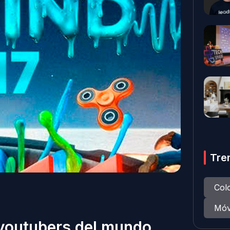
Tre
Col
Móv
youtubers del mundo