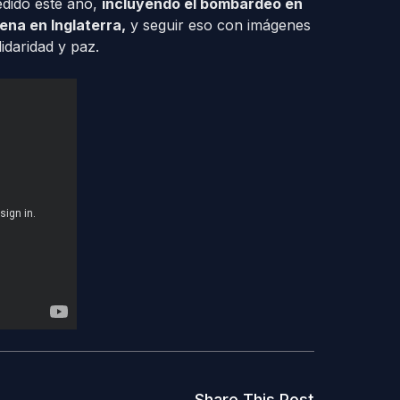
edido este año,
incluyendo el bombardeo en
na en Inglaterra,
y seguir eso con imágenes
daridad y paz.
Share This Post