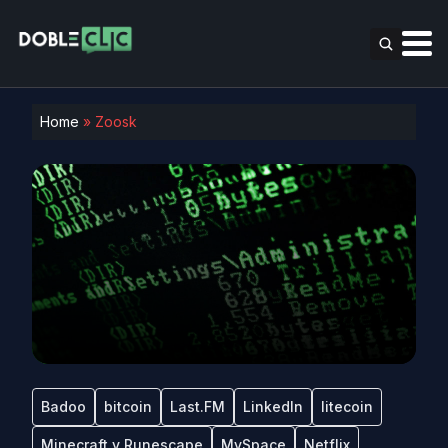
Home
»
Zoosk
Badoo
bitcoin
Last.FM
LinkedIn
litecoin
Minecraft y Runescape
MySpace
Netflix