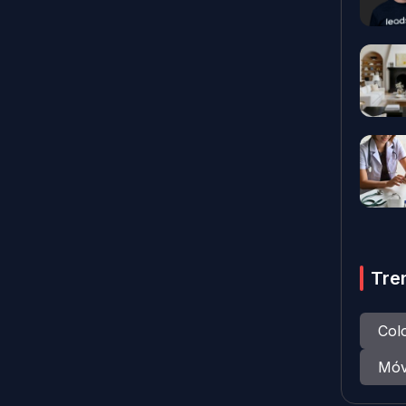
Tre
Col
Móv