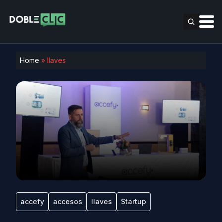
Home
»
llaves
accefy
accesos
llaves
Startup