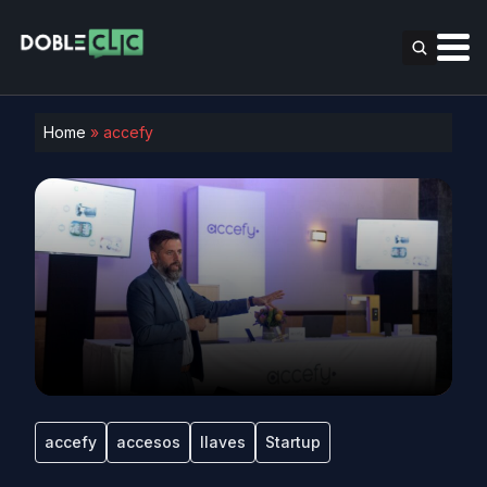
Home
»
accefy
accefy
accesos
llaves
Startup