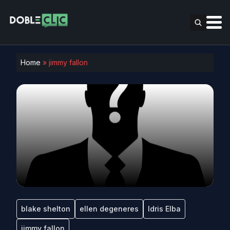
Home
»
jimmy fallon
blake shelton
ellen degeneres
Idris Elba
jimmy fallon