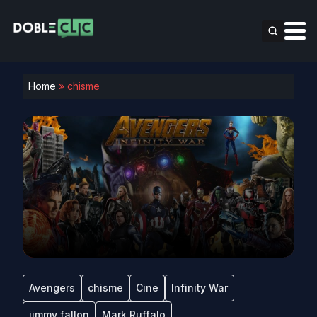
Home
»
chisme
Avengers
chisme
Cine
Infinity War
jimmy fallon
Mark Ruffalo