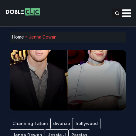
Home
»
Jenna Dewan
Channing Tatum
divorcio
hollywood
Jenna Dewan
Jessie J
Parejas