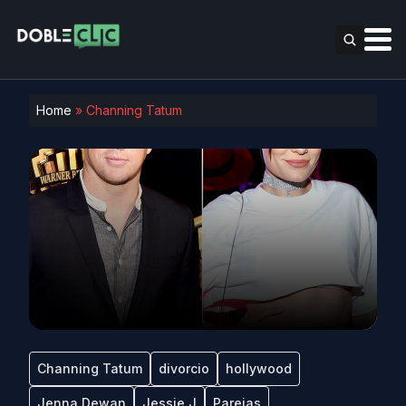
Home
»
Channing Tatum
Channing Tatum
divorcio
hollywood
Jenna Dewan
Jessie J
Parejas