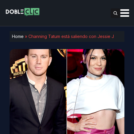
Home
»
Channing Tatum está saliendo con Jessie J