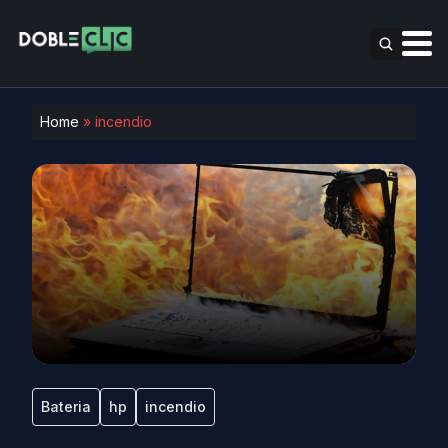
Home
»
incendio
Bateria
hp
incendio