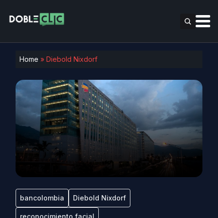
Home
»
Diebold Nixdorf
bancolombia
Diebold Nixdorf
reconocimiento facial