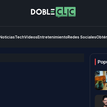
Noticias
Tech
Videos
Entretenimiento
Redes Sociales
Obtén
Pop