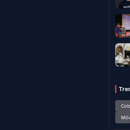
Tre
Col
Móv