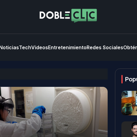
Noticias
Tech
Videos
Entretenimiento
Redes Sociales
Obtén
Pop