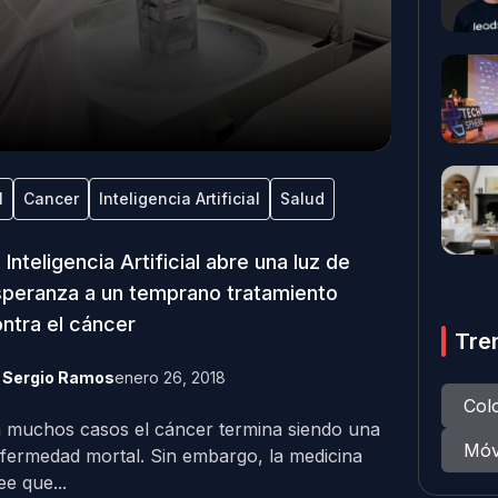
I
Cancer
Inteligencia Artificial
Salud
 Inteligencia Artificial abre una luz de
peranza a un temprano tratamiento
ntra el cáncer
Tre
y
Sergio Ramos
enero 26, 2018
Col
 muchos casos el cáncer termina siendo una
Móv
fermedad mortal. Sin embargo, la medicina
ee que...