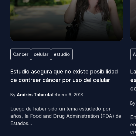
Cancer
celular
estudio
A
Estudio asegura que no existe posibilidad
La
de contraer cáncer por uso del celular
es
co
By
Andrés Taborda
febrero 6, 2018
B
Luego de haber sido un tema estudiado por
años, la Food and Drug Administration (FDA) de
En
Estados...
en
cr