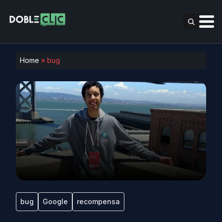
Home
»
bug
bug
Google
recompensa