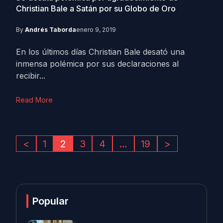
Christian Bale a Satán por su Globo de Oro
By
Andrés Taborda
enero 9, 2019
En los últimos días Christian Bale desató una
inmensa polémica por sus declaraciones al
recibir...
Read More
<
1
2
3
4
…
19
>
Popular