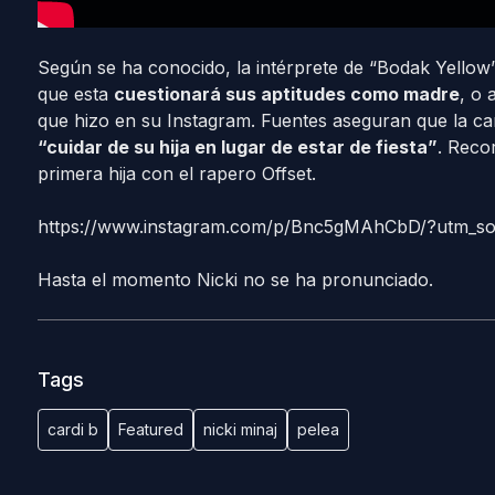
Según se ha conocido, la intérprete de “Bodak Yellow”
que esta
cuestionará sus aptitudes como madre
, o 
que hizo en su Instagram. Fuentes aseguran que la can
“cuidar de su hija en lugar de estar de fiesta”
. Reco
primera hija con el rapero Offset.
https://www.instagram.com/p/Bnc5gMAhCbD/?utm_s
Hasta el momento Nicki no se ha pronunciado.
Tags
cardi b
Featured
nicki minaj
pelea