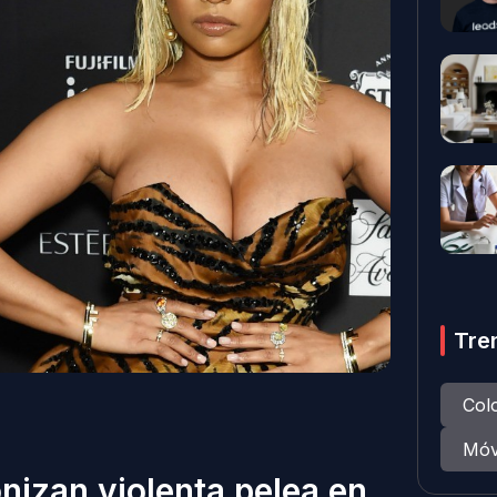
Tre
Col
Móv
onizan violenta pelea en