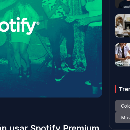
Tre
Col
Móv
án usar Spotify Premium