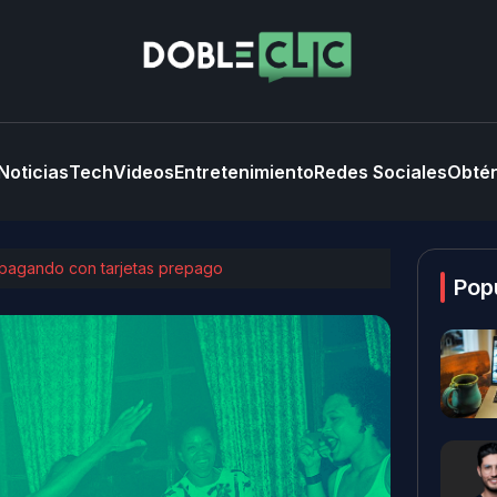
Noticias
Tech
Videos
Entretenimiento
Redes Sociales
Obtén
 pagando con tarjetas prepago
Pop