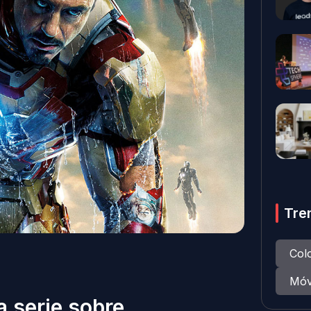
Tre
Col
Móv
 serie sobre