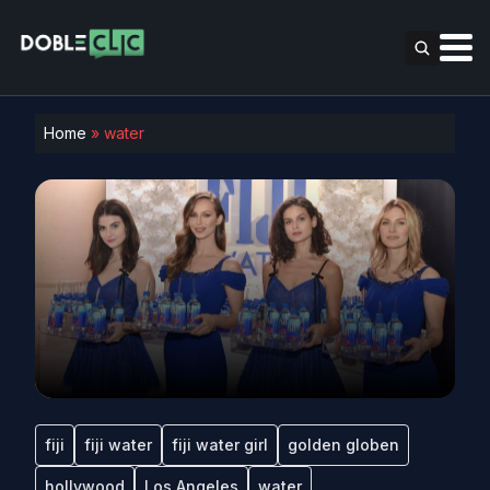
Home
»
water
fiji
fiji water
fiji water girl
golden globen
hollywood
Los Angeles
water