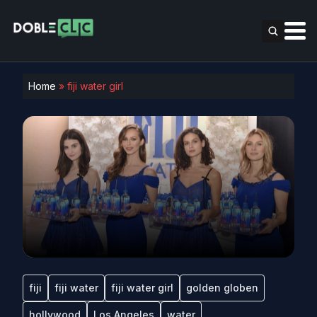
Home
»
fiji water girl
fiji
fiji water
fiji water girl
golden globen
hollywood
Los Angeles
water