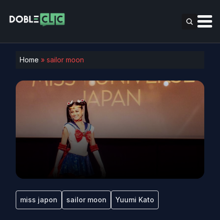
Home
»
sailor moon
miss japon
sailor moon
Yuumi Kato