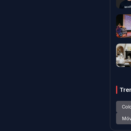
Tre
Col
Móv