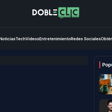
Noticias
Tech
Videos
Entretenimiento
Redes Sociales
Obtén
Pop