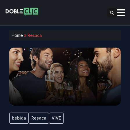
Home
»
Resaca
bebida
Resaca
VIVE