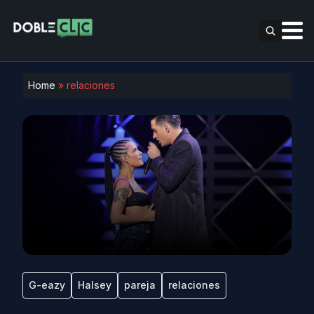
Home
»
relaciones
G-eazy
Halsey
pareja
relaciones