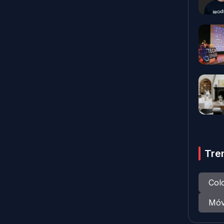
Tre
Col
Móv