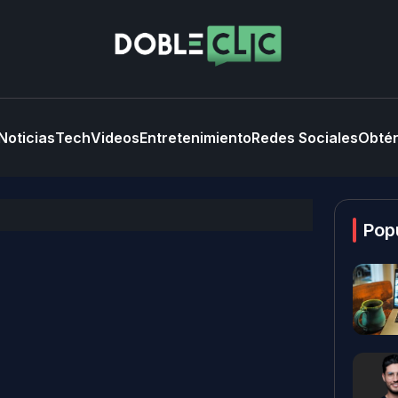
Noticias
Tech
Videos
Entretenimiento
Redes Sociales
Obtén
Pop