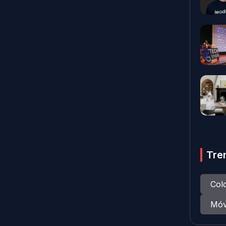
Tre
Col
Móv