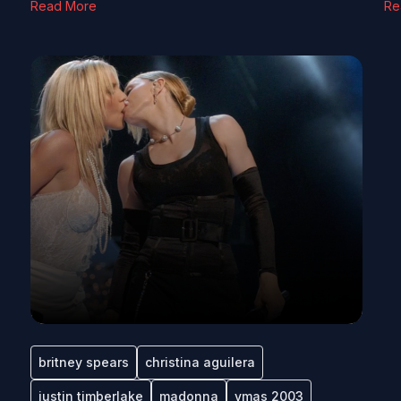
Read More
Re
britney spears
christina aguilera
justin timberlake
madonna
vmas 2003