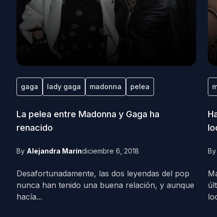
gaga
lady gaga
madonna
pelea
m
La pelea entre Madonna y Gaga ha
Ha
renacido
lo
By
Alejandra Marín
diciembre 6, 2018
B
Desafortunadamente, las dos leyendas del pop
Ma
nunca han tenido una buena relación, y aunque
úl
hacía...
loo