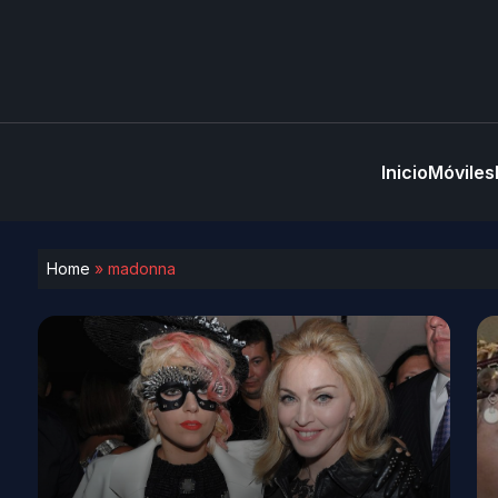
Inicio
Móviles
Home
»
madonna