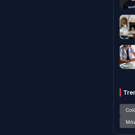
Tre
Col
Móv